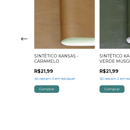
- BEGE
SINTÉTICO KANSAS -
SINTÉTICO KA
CARAMELO
VERDE MUSG
R$21,99
R$21,99
oque!
Só restam
3
em estoque!
Só restam
2
em es