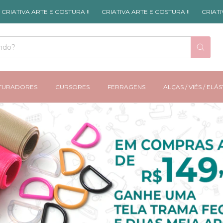
TE E COSTURA !!
CRIATIVA ARTE E COSTURA !!
CRIATIVA ARTE E CO
TURADORES
CURSORES
FERRAGENS
ALÇAS / VIÉS / ELÁ