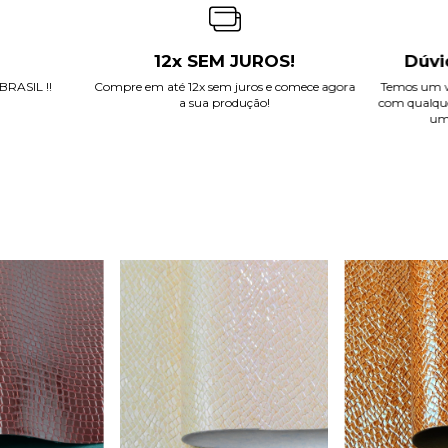
12x SEM JUROS!
Dúvi
RASIL !!
Compre em até 12x sem juros e comece agora
Temos um w
a sua produção!
com qualque
um 