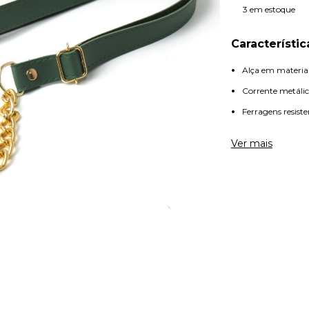
3
em estoque
Característic
Alça em material 
Corrente metáli
Ferragens resiste
Comprimento aju
Ver mais
Mosquetões nas e
Design moderno e