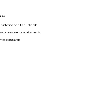
as:
sintético de alta qualidade
ca com excelente acabamento
ntes e duráveis
stável por regulador
xtremidades para fácil instalação
 sofisticado