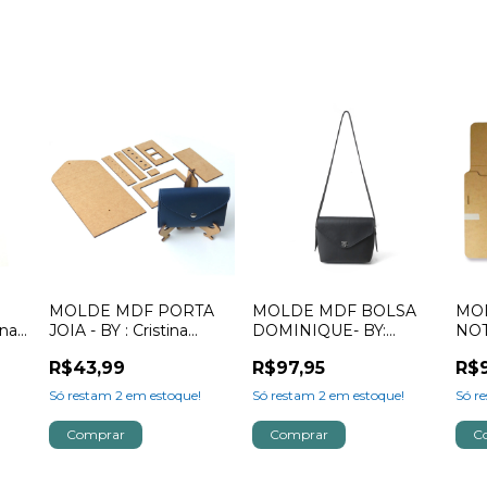
MOLDE MDF PORTA
MOLDE MDF BOLSA
MO
ina
JOIA - BY : Cristina
DOMINIQUE- BY:
NOT
Borges
Cristina Borges
POL
R$43,99
R$97,95
R$
Cris
Só restam
2
em estoque!
Só restam
2
em estoque!
Só r