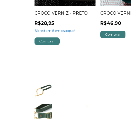
OCODILO -
CROCO VERNIZ - PRETO
CROCO VERNI
R$28,95
R$46,90
Só restam
5
em estoque!
toque!