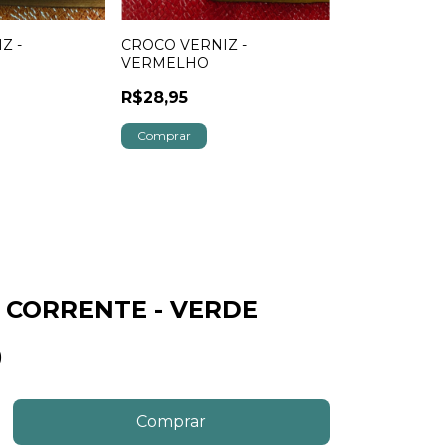
Z -
CROCO VERNIZ -
SINTETICO C
VERMELHO
MARFIM
R$28,95
R$25,95
Só restam
3
em es
 CORRENTE - VERDE
0