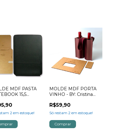
LDE MDF PASTA
MOLDE MDF PORTA
EBOOK 15,5
VINHO - BY: Cristina
EGADAS - BY:
Borges
95,90
R$59,90
tina Borge
estam
2
em estoque!
Só restam
2
em estoque!