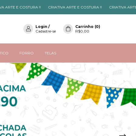
STURA !!
CRIATIVA ARTE E COSTURA !!
CRIATIVA ARTE E COSTURA !
Login
/
Carrinho
(
0
)
Cadastre-se
R$0,00
STICO
FORRO
TELAS