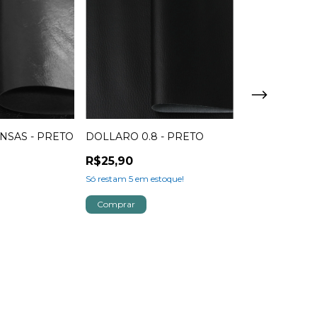
ANSAS - PRETO
DOLLARO 0.8 - PRETO
DOLLARO 0.
CAFÉ
R$25,90
R$25,90
Só restam
5
em estoque!
Só restam
5
em es