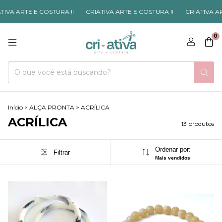
VA ARTE E COSTURA !!
CRIATIVA ARTE E COSTURA !!
CRIATIVA ARTE
0
Início
>
ALÇA PRONTA
>
ACRÍLICA
ACRÍLICA
13 produtos
Ordenar por:
Filtrar
Mais vendidos