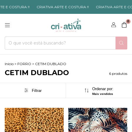
 E COSTURA !!
CRIATIVA ARTE E COSTURA !!
CRIATIVA ARTE E COS
0
Início
>
FORRO
>
CETIM DUBLADO
CETIM DUBLADO
6 produtos
Ordenar por:
Filtrar
Mais vendidos