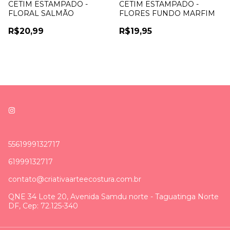
CETIM ESTAMPADO -
CETIM ESTAMPADO -
FLORAL SALMÃO
FLORES FUNDO MARFIM
R$20,99
R$19,95
5561999132717
61999132717
contato@criativaarteecostura.com.br
QNE 34 Lote 20, Avenida Samdu norte - Taguatinga Norte
DF, Cep: 72.125-340