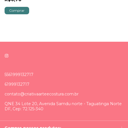
5561999132717
61999132717
contato@criativaarteecostura.com.br
QNE 34 Lote 20, Avenida Samdu norte - Taguatinga Norte
DF, Cep: 72.125-340