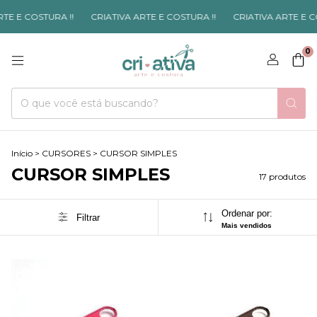
E E COSTURA !!
CRIATIVA ARTE E COSTURA !!
CRIATIVA ARTE E COS
0
Início
>
CURSORES
>
CURSOR SIMPLES
CURSOR SIMPLES
17 produtos
Ordenar por:
Filtrar
Mais vendidos