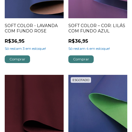
SOFT COLOR - LAVANDA
SOFT COLOR – COR: LILÁS
COM FUNDO ROSE
COM FUNDO AZUL
R$36,95
R$36,95
Só restam
3
em estoque!
Só restam
4
em estoque!
ESGOTADO