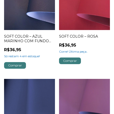
SOFT COLOR – AZUL
SOFT COLOR – ROSA
MARINHO COM FUNDO
R$36,95
AZUL
R$36,95
Corre! Última peça..
Só restam
4
em estoque!