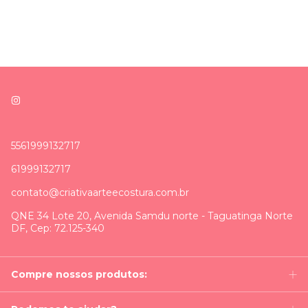
5561999132717
61999132717
contato@criativaarteecostura.com.br
QNE 34 Lote 20, Avenida Samdu norte - Taguatinga Norte
DF, Cep: 72.125-340
Compre nossos produtos: