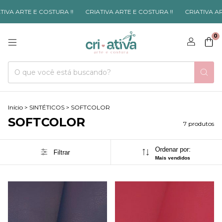
VA ARTE E COSTURA !!
CRIATIVA ARTE E COSTURA !!
CRIATIVA ART
0
Início
>
SINTÉTICOS
>
SOFTCOLOR
SOFTCOLOR
7 produtos
Ordenar por:
Filtrar
Mais vendidos