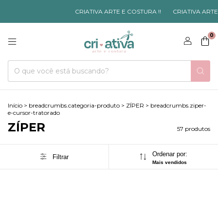
CRIATIVA ARTE E COSTURA !!
CRIATIVA ARTE E COSTU
0
Início
>
breadcrumbs.categoria-produto
>
ZÍPER
>
breadcrumbs.ziper-
e-cursor-tratorado
ZÍPER
57 produtos
Ordenar por:
Filtrar
Mais vendidos