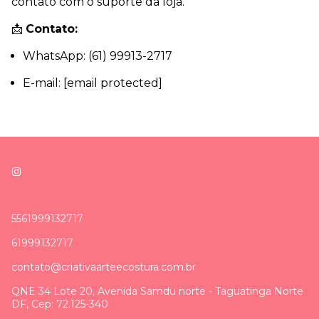
contato com o suporte da loja.
📩
Contato:
WhatsApp: (61) 99913-2717
E-mail: [email protected]
5561999132717
61999132717
contato@criativaarteecostura.com.br
QNE 34 Lote 20, Avenida Samdu norte - Taguatinga Norte
DF, Cep: 72.125-340