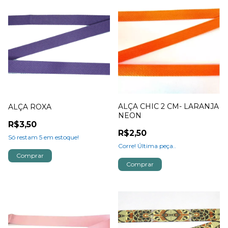
ALÇA CHIC 2 CM- LARANJA
ALÇA ROXA
NEON
R$3,50
R$2,50
Só restam
5
em estoque!
Corre! Última peça..
Comprar