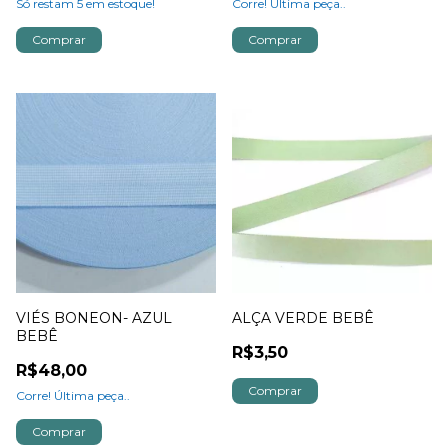
Só restam
5
em estoque!
Corre! Última peça..
Comprar
Comprar
VIÉS BONEON- AZUL
ALÇA VERDE BEBÊ
BEBÊ
R$3,50
R$48,00
Comprar
Corre! Última peça..
Comprar