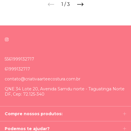
1
/
3
5561999132717
61999132717
contato@criativaarteecostura.com.br
QNE 34 Lote 20, Avenida Samdu norte - Taguatinga Norte
DF, Cep: 72.125-340
Compre nossos produtos:
Podemos te ajudar?