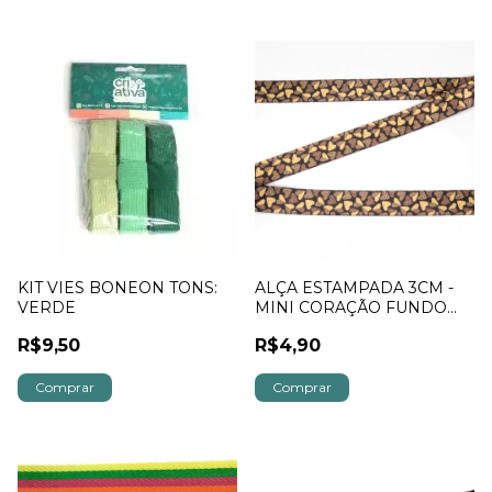
KIT VIES BONEON TONS:
ALÇA ESTAMPADA 3CM -
VERDE
MINI CORAÇÃO FUNDO
MARROM
R$9,50
R$4,90