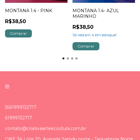
MONTANA 1.4 - PINK
MONTANA 1.4- AZUL
MARINHO
R$38,50
R$38,50
Só restam
4
em estoque!
5561999132717
61999132717
contato@criativaarteecostura.com.br
QNE 34 Lote 20, Avenida Samdu norte - Taguatinga Norte