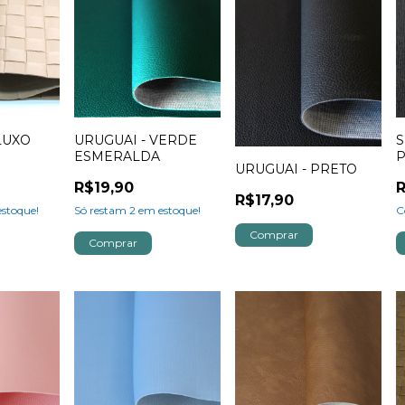
LUXO
URUGUAI - VERDE
S
ESMERALDA
URUGUAI - PRETO
R$19,90
R
R$17,90
stoque!
Só restam
2
em estoque!
C