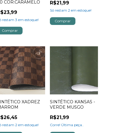
.0 COR:CARAMELO
R$21,99
Só restam
2
em estoque!
$23,99
ó restam
3
em estoque!
INTÉTICO XADREZ
SINTÉTICO KANSAS -
MARROM
VERDE MUSGO
$26,45
R$21,99
ó restam
2
em estoque!
Corre! Última peça..