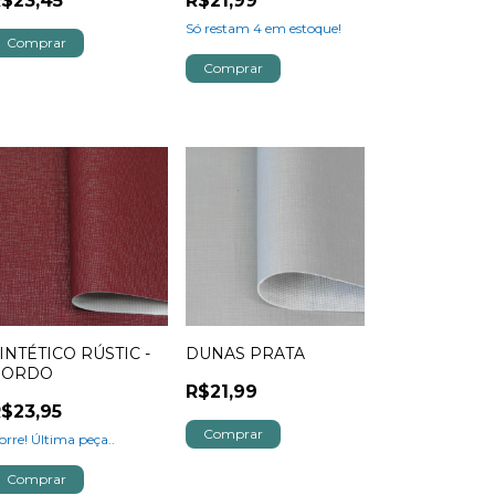
$23,45
R$21,99
Só restam
4
em estoque!
INTÉTICO RÚSTIC -
DUNAS PRATA
BORDO
R$21,99
$23,95
orre! Última peça..