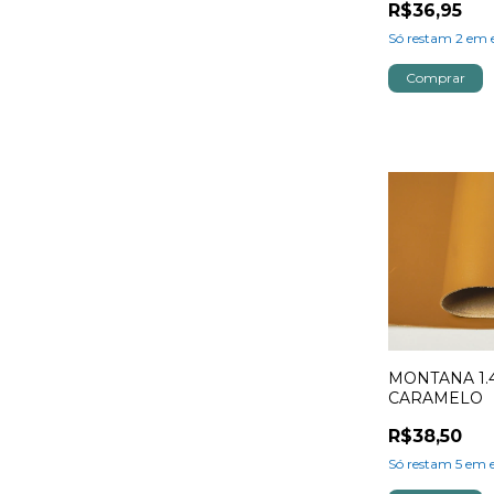
R$36,95
Só restam
2
em e
MONTANA 1.4
CARAMELO
R$38,50
Só restam
5
em e