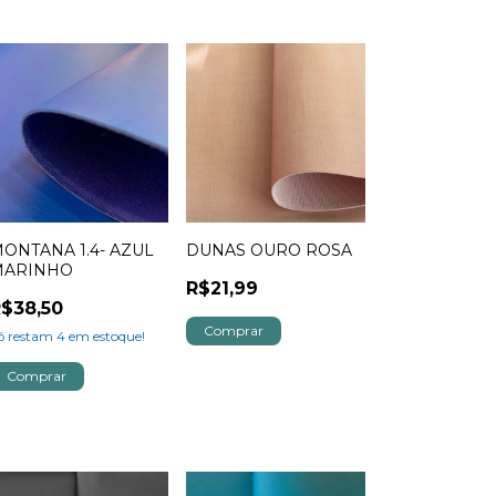
ONTANA 1.4- AZUL
DUNAS OURO ROSA
MARINHO
R$21,99
$38,50
ó restam
4
em estoque!