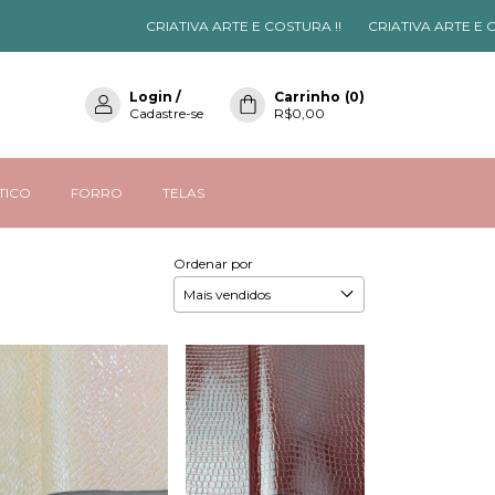
CRIATIVA ARTE E COSTURA !!
CRIATIVA ARTE E COSTURA !!
CR
Login
/
Carrinho
(
0
)
Cadastre-se
R$0,00
STICO
FORRO
TELAS
Ordenar por