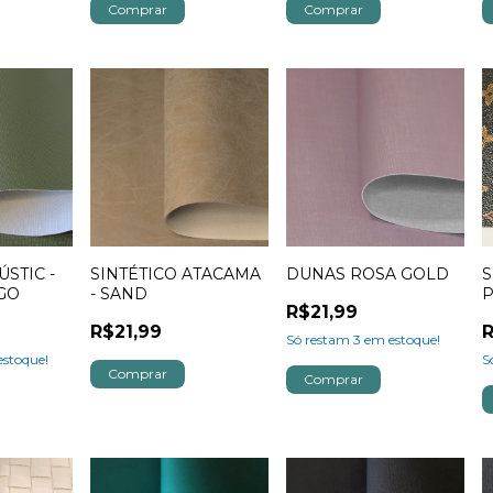
ÚSTIC -
SINTÉTICO ATACAMA
DUNAS ROSA GOLD
S
GO
- SAND
R$21,99
R$21,99
R
Só restam
3
em estoque!
stoque!
S