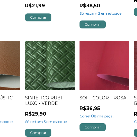
R
R$21,99
R$38,50
Só restam
2
em estoque!
ÚSTIC -
SINTETICO RUBI
SOFT COLOR – ROSA
S
LUXO - VERDE
R$36,95
R$29,90
R
Corre! Última peça..
stoque!
Só restam
5
em estoque!
C