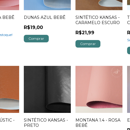
A BEBÊ
DUNAS AZUL BEBÊ
SINTÉTICO KANSAS -
T
CARAMELO ESCURO
R$19,00
R$21,99
R
stoque!
S
ÚSTIC -
SINTÉTICO KANSAS -
MONTANA 1.4 - ROSA
E
PRETO
BEBÊ