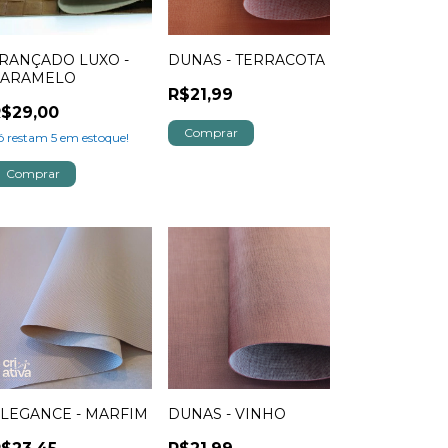
RANÇADO LUXO -
DUNAS - TERRACOTA
CARAMELO
R$21,99
$29,00
ó restam
5
em estoque!
LEGANCE - MARFIM
DUNAS - VINHO