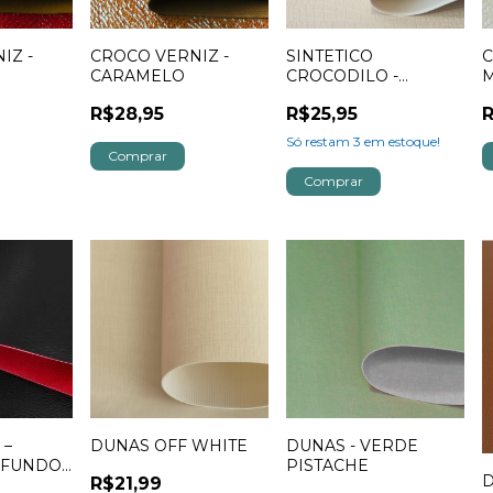
IZ -
CROCO VERNIZ -
SINTETICO
C
CARAMELO
CROCODILO -
MARFIM
R$28,95
R$25,95
R
Só restam
3
em estoque!
 –
DUNAS OFF WHITE
DUNAS - VERDE
 FUNDO
PISTACHE
D
R$21,99