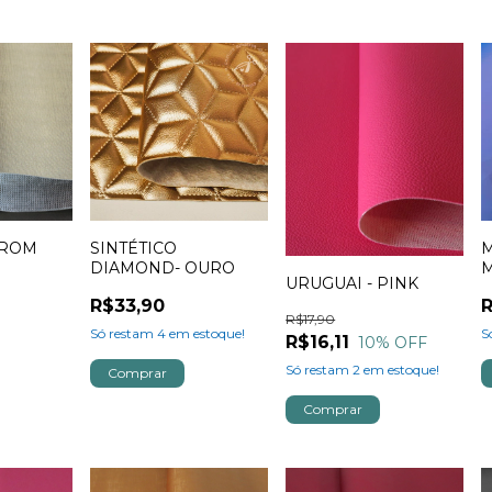
RROM
SINTÉTICO
M
DIAMOND- OURO
URUGUAI - PINK
R$33,90
R
R$17,90
Só restam
4
em estoque!
S
R$16,11
10
% OFF
Só restam
2
em estoque!