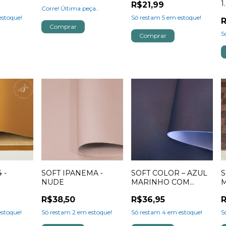
1
R$21,99
Corre! Última peça..
stoque!
Só restam
5
em estoque!
R
S
 -
SOFT IPANEMA -
SOFT COLOR – AZUL
S
NUDE
MARINHO COM
FUNDO AZUL
R$38,50
R$36,95
R
stoque!
Só restam
2
em estoque!
Só restam
4
em estoque!
S