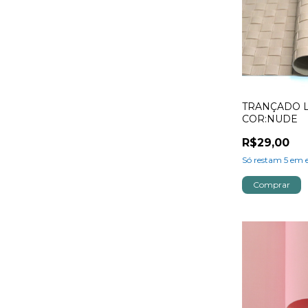
TRANÇADO 
COR:NUDE
R$29,00
Só restam
5
em e