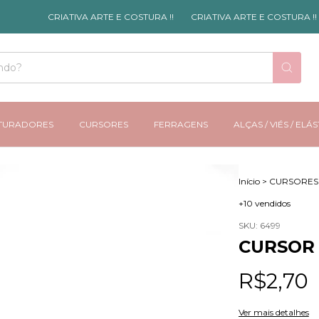
CRIATIVA ARTE E COSTURA !!
CRIATIVA ARTE E COSTURA !!
TURADORES
CURSORES
FERRAGENS
ALÇAS / VIÉS / ELÁ
Início
>
CURSORES
+10 vendidos
SKU:
6499
CURSOR 
R$2,70
Ver mais detalhes