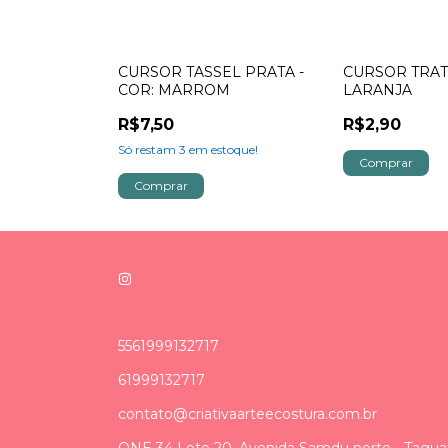
TIL - BELA
CURSOR TASSEL PRATA -
CURSOR TRA
COR: MARROM
LARANJA
R$7,50
R$2,90
Só restam
3
em estoque!
5561999132717
61999132717
contato@criativaarteecostura.com.br
QNE 34 Lote 20, Avenida Samdu norte - Tagua