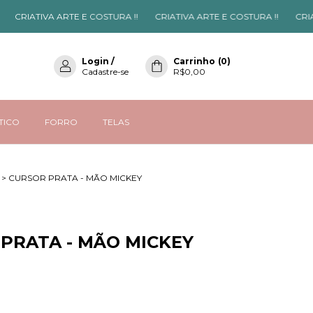
CRIATIVA ARTE E COSTURA !!
CRIATIVA ARTE E COSTURA !!
CRIATIV
Login
/
Carrinho
(
0
)
Cadastre-se
R$0,00
STICO
FORRO
TELAS
>
CURSOR PRATA - MÃO MICKEY
PRATA - MÃO MICKEY