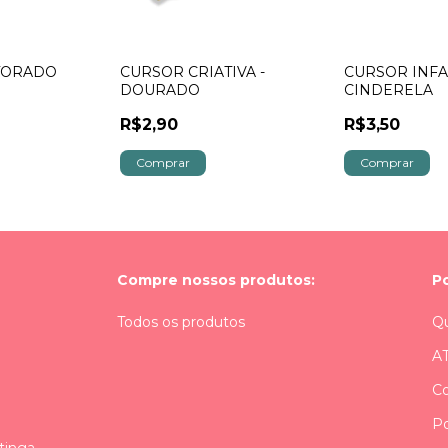
TORADO
CURSOR CRIATIVA -
CURSOR INFA
DOURADO
CINDERELA
R$2,90
R$3,50
Compre nossos produtos:
P
Todos os produtos
Q
A
C
Po
tinga